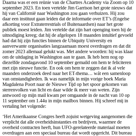
Daarna was er een reünie van de Chartres Academy via Zoom op 10
september 2023. En toen vertelde Jim Garrison het grote nieuws dat
hij van Californië naar Washington zou gaan verhuizen. Hij zou
daar een instituut gaan leiden dat de informatie over ET’s (Engelse
afkorting voor Extraterrestrials of Buitenaardsen) naar het grote
publiek moest leiden. Jim vertelde dat zijn hart openging toen hij de
uitnodiging kreeg; dat hij de afgelopen 18 maanden intuïtief gevoeld
had dat hij zijn functies binnen de Ubiquity University en
aanverwante organisaties langzaamaan moest overdragen en dat dit
zomer 2023 allemaal gelukt was. Met andere woorden: hij was klaar
om de uitdaging in Washington aan te gaan. Ik heb hem nog op
diezelfde zondagavond 10 september gemaild om hem te feliciteren
met zijn nieuwe functie. En ook om hem te zeggen dat ik al vele
maanden onderzoek deed naar het ET-thema… wát een samenloop
van omstandigheden. Ik was namelijk in mijn vorige boek Maria
Magdalena Poort naar de Nieuwe Tijd op het spoor gekomen van
sterrenvolken van licht en daar wilde ik meer van weten. Zijn
antwoord op mijn mail kwam per omgaande in de nacht van 10 op
11 september om 1.44u in mijn mailbox binnen. Hij schreef mij in
vertaling het volgende:
‘Het Amerikaanse Congres heeft zojuist wetgeving aangenomen die
verplicht dat alle overheidsinstanties en bedrijven, waarmee de
overheid contracten heeft, hun UFO-gerelateerde materiaal moeten
overdragen aan een speciaal bureau dat wordt opgericht. Dit bureau