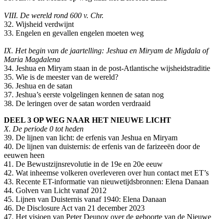
VIII. De wereld rond 600 v. Chr.
32. Wijsheid verdwijnt
33. Engelen en gevallen engelen moeten weg
IX. Het begin van de jaartelling: Jeshua en Miryam de Migdala of
Maria Magdalena
34. Jeshua en Miryam staan in de post-Atlantische wijsheidstraditie
35. Wie is de meester van de wereld?
36. Jeshua en de satan
37. Jeshua’s eerste volgelingen kennen de satan nog
38. De leringen over de satan worden verdraaid
DEEL 3 OP WEG NAAR HET NIEUWE LICHT
X. De periode 0 tot heden
39. De lijnen van licht: de erfenis van Jeshua en Miryam
40. De lijnen van duisternis: de erfenis van de farizeeën door de
eeuwen heen
41. De Bewustzijnsrevolutie in de 19e en 20e eeuw
42. Wat inheemse volkeren overleveren over hun contact met ET’s
43. Recente ET-informatie van nieuwetijdsbronnen: Elena Danaan
44. Golven van Licht vanaf 2012
45. Lijnen van Duisternis vanaf 1940: Elena Danaan
46. De Disclosure Act van 21 december 2023
47. Het visioen van Peter Deunov over de geboorte van de Nieuwe