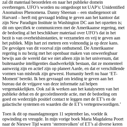
zal dit materiaal beoordelen en naar het publieke domein
overbrengen. UFO’s worden nu omgedoopt tot UAP’s: Unidentified
Anomalous Phenomena. Danny Sheenan – een studiegenoot uit
Harvard – heeft mij gevraagd leiding te geven aan het kantoor dat
zijn New Paradigm Institute in Washington DC aan het opzetten is;
dit om specifiek te communiceren met de Amerikaanse regering, met
de bedoeling al het beschikbare materiaal over UFO’s dat in het
bezit is van overheidsinstanties, te verzamelen en vrij te geven aan
het publiek. Mijn hart zei meteen een volmondig ja op deze kans.
De gevolgen van dit voorval zijn onthutsend. De Amerikaanse
regering is nu bezig met het openbaar maken van onweerlegbaar
bewijs aan de wereld dat we niet alleen zijn in het universum, dat
buitenaardse intelligenties daadwerkelijk bestaan, dat ze momenteel
aanwezig zijn en actief zijn op planeet Aarde, en dat er verschillende
vormen van misbruik zijn geweest. Humanity heeft nu haar ‘ET-
Moment’ bereikt. Ik ben gevraagd om leiding te geven aan het
bureau dat de vrijgave van deze informatie zal helpen
vergemakkelijken. Ook zal ik werken aan het katalyseren van het
publieke debat en de gecoördineerde actie, met de bedoeling om
goed en wederzijds positief contact te leggen met de ET’s en de
galactische systemen en waarden die de ET’s vertegenwoordigen.’
Toen ik dit op maandagmorgen 11 september las, voelde ik
opwinding en vreugde. In mijn vorige boek Maria Magdalena Poort
naar de Nieuwe Tijd waren ‘sterrenvolken’ of ET’s al diverse keren