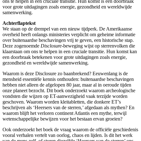
ons te helpen in een cruciale transitie. Hun komst is een doorbraak
voor grote uitdagingen zoals energie, gezondheid en wereldwijde
samenwerking.
Achterflaptekst
We staan op de drempel van een nieuw tijdperk. De Amerikaanse
overheid heeft onlangs ministeries verplicht om geheime informatie
over buitenaardse beschavingen vrij te geven, een historische stap.
Deze zogenoemde
Disclosure
-beweging wijst op sterrenvolken die
klaarstaan om ons te helpen in een cruciale transitie. Hun komst kan
een doorbraak betekenen voor grote uitdagingen zoals energie,
gezondheid en wereldwijde samenwerking.
Waarom is deze Disclosure zo baanbrekend? Eeuwenlang is de
mensheid essentiële kennis onthouden: buitenaardse beschavingen
hebben niet alleen de afgelopen 80 jaar, maar al in oeroude tijden
onze planeet bezocht. Dit boek onderzoekt waarom archeologische
vondsten die wijzen op ET-aanwezigheid vaak terzijde worden
geschoven. Waarom worden kleitabletten, die donkere ET’s
beschrijven als ‘Heersers van de sterren,’ afgedaan als mythen? En
waarom blijft het verloren continent Atlantis een mythe, terwijl
wetenschappelijke bewijzen voor het bestaan ervan groeien?
Ook onderzoekt het boek de vraag waarom de officiële geschiedenis
vooral verhalen vertelt van oorlog, chaos en lijden. Is dit het werk
van de mens zelf, of sturen diezelfde ‘Heersers van de sterren’ ons