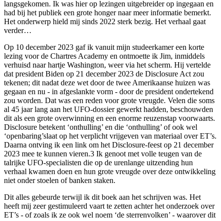
langsgekomen. Ik was hier op lezingen uitgebreider op ingegaan en
had bij het publiek een grote honger naar meer informatie bemerkt.
Het onderwerp hield mij sinds 2022 sterk bezig. Het verhaal gaat
verder…
Op 10 december 2023 gaf ik vanuit mijn studeerkamer een korte
lezing voor de Chartres Academy en ontmoette ik Jim, inmiddels
verhuisd naar hartje Washington, weer via het scherm. Hij vertelde
dat president Biden op 21 december 2023 de Disclosure Act zou
tekenen; dit nadat deze wet door de twee Amerikaanse huizen was
gegaan en nu - in afgeslankte vorm - door de president ondertekend
zou worden. Dat was een reden voor grote vreugde. Velen die soms
al 45 jaar lang aan het UFO-dossier gewerkt hadden, beschouwden
dit als een grote overwinning en een enorme reuzenstap voorwaarts.
Disclosure betekent ‘onthulling’ en die ‘onthulling’ of ook wel
‘openbaring’slaat op het verplicht vrijgeven van materiaal over ET’s.
Daarna ontving ik een link om het Disclosure-feest op 21 december
2023 mee te kunnen vieren.3 Ik genoot met volle teugen van de
talrijke UFO-specialisten die op de urenlange uitzending hun
verhaal kwamen doen en hun grote vreugde over deze ontwikkeling
niet onder stoelen of banken staken.
Dit alles gebeurde terwijl ik dit boek aan het schrijven was. Het
heeft mij zeer gestimuleerd vaart te zetten achter het onderzoek over
ET’s - of zoals ik ze ook wel noem ‘de sterrenvolken’ - waarover dit