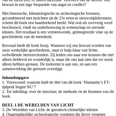
bewust in een lage frequentie van angst en conflict?
Met historische, klimatologische en archeologische bronnen,
gecombineerd met inzichten uit de 21e eeuwse nieuwetijdsbronnen,
schetst dit boek een baanbrekend beeld. Wat ooit als zweverig werd
beschouwd, vindt nu onderbouwing in wetenschap en oeroude
teksten. Het resultaat is een vernieuwende, geïntegreerde visie op de
geschiedenis van de mensheid.
Bovenal biedt dit boek hoop. Wanneer wij ons bewust worden van
onze werkelijke geschiedenis, staat er hulp klaar van lichte,
welwillende sterrenvrienden. Zij leiden ons naar een kosmos die niet
alleen liefdevol en wonderlijk is, maar die ons laat zien dat we nooit
alleen hebben gestaan. De toekomst is aan ons, en aan een
samenwerking die grenzen overstijgt.
Inhoudsopgave
1. Voorwoord: waarom luidt de titel van dit boek ‘Humanity’s ET-
tijdperk begint NU’?
2. Ter inleiding: over de structuur, de methode en de bronnen van dit
boek
DEEL 1 DE WERELDEN VAN LICHT
3. De Werelden van Licht: de gnostisch-christelijke teksten
4. Ongemakkelijke archeologische vondsten die liever vergeten