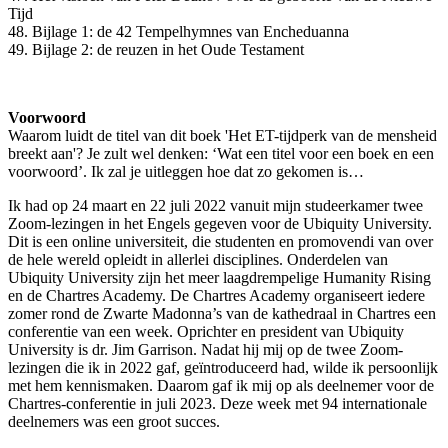
Tijd
48. Bijlage 1: de 42 Tempelhymnes van Encheduanna
49. Bijlage 2: de reuzen in het Oude Testament
Voorwoord
Waarom luidt de titel van dit boek 'Het ET-tijdperk van de mensheid
breekt aan'? Je zult wel denken: ‘Wat een titel voor een boek en een
voorwoord’. Ik zal je uitleggen hoe dat zo gekomen is…
Ik had op 24 maart en 22 juli 2022 vanuit mijn studeerkamer twee
Zoom-lezingen in het Engels gegeven voor de Ubiquity University.
Dit is een online universiteit, die studenten en promovendi van over
de hele wereld opleidt in allerlei disciplines. Onderdelen van
Ubiquity University zijn het meer laagdrempelige Humanity Rising
en de Chartres Academy. De Chartres Academy organiseert iedere
zomer rond de Zwarte Madonna’s van de kathedraal in Chartres een
conferentie van een week. Oprichter en president van Ubiquity
University is dr. Jim Garrison. Nadat hij mij op de twee Zoom-
lezingen die ik in 2022 gaf, geïntroduceerd had, wilde ik persoonlijk
met hem kennismaken. Daarom gaf ik mij op als deelnemer voor de
Chartres-conferentie in juli 2023. Deze week met 94 internationale
deelnemers was een groot succes.